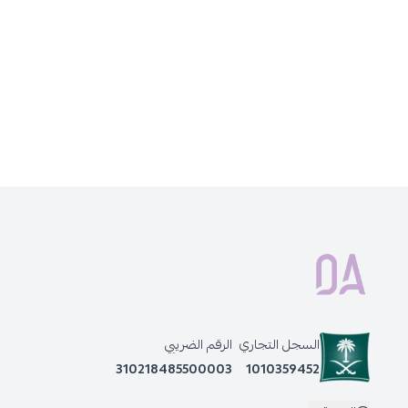
السجل التجاري
الرقم الضريبي
310218485500003
1010359452