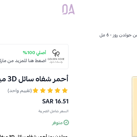
Dar Alamirat
أصلي 100%
اضغط هنا للمزيد من مار
أحمر شفاه سائل 3D ميغا شاين من جولدن روز - 6 مل
(تقييم واحد)
16.51 SAR
السعر شامل الضريبة
متوفر
جولدن روز أحمر شفاه سائل 3D ميغا شاين …