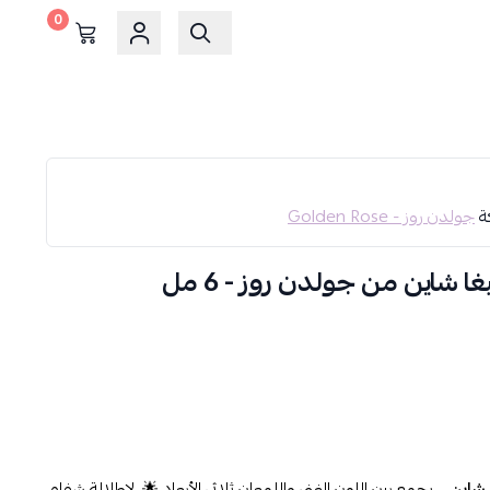
0
كة
جولدن روز - Golden Rose
يجمع بين اللون الغني واللمعان ثلاثي الأبعاد 🌟. لإطلالة شفاه