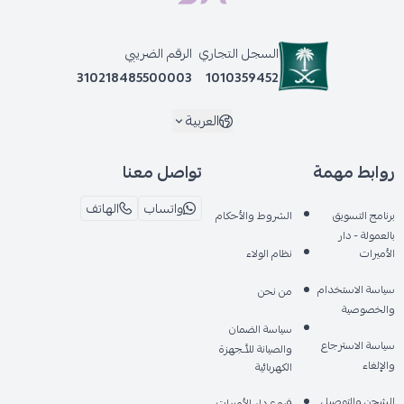
السجل التجاري
الرقم الضريبي
310218485500003
1010359452
العربية
روابط مهمة
تواصل معنا
واتساب
الهاتف
برنامج التسويق
الشروط والأحكام
بالعمولة - دار
الأميرات
نظام الولاء
سياسة الاستخدام
من نحن
والخصوصية
سياسة الضمان
سياسة الاسترجاع
والصيانة للأـجهزة
والإلغاء
الكهربائية
الشحن والتوصيل
فروع دار الأميرات