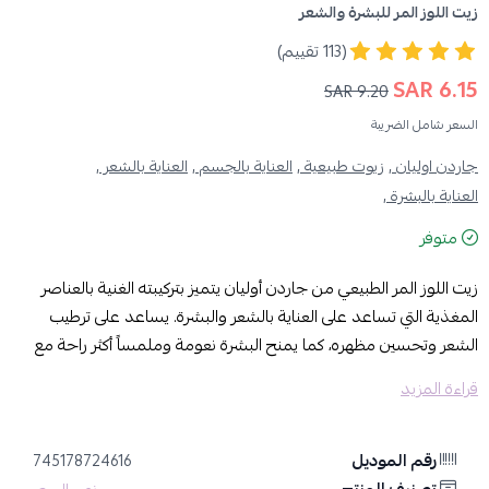
زيت اللوز المر للبشرة والشعر
(113 تقييم)
6.15 SAR
9.20 SAR
السعر شامل الضريبة
جاردن اوليان ,
زيوت طبيعية ,
العناية بالجسم ,
العناية بالشعر ,
العناية بالبشرة ,
متوفر
زيت اللوز المر الطبيعي من جاردن أوليان يتميز بتركيبته الغنية بالعناصر
المغذية التي تساعد على العناية بالشعر والبشرة. يساعد على ترطيب
الشعر وتحسين مظهره، كما يمنح البشرة نعومة وملمساً أكثر راحة مع
الاستخدام المنتظم.
قراءة المزيد
المميزات:
يساعد على ترطيب الشعر والبشرة.
رقم الموديل
745178724616
يمنح الشعر مظهراً أكثر نعومة ولمعاناً.