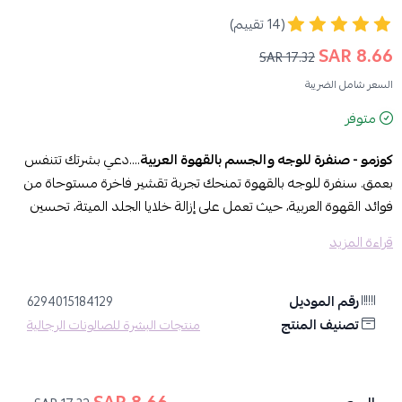
(14 تقييم)
8.66 SAR
17.32 SAR
السعر شامل الضريبة
متوفر
كوزمو - صنفرة للوجه والجسم بالقهوة العربية
….دعي بشرتك تتنفس
بعمق. سنفرة للوجه بالقهوة تمنحك تجربة تقشير فاخرة مستوحاة من
فوائد القهوة العربية، حيث تعمل على إزالة خلايا الجلد الميتة، تحسين
ملمس البشرة، وتنشيطها برائحة غنية وجذابة.
قراءة المزيد
مميزات كوزمو سنفرة للوجه بالقهوه
لماذا تختارين كوزمو؟
رقم الموديل
تمنح بشرتك تقشير وتنظيف عميق بفضل حبيبات القهوة الطبيعية.
6294015184129
تصنيف المنتج
يساعد على تنشيط الدورة الدموية
منتجات البشرة للصالونات الرجالية
غني بالكافيين الذي يساعد على تحسين مظهر البشرة وجعلها أكثر حيوية.
يرطب ويغذي البشرة لغناه بزيوت مغذية تحافظ على نعومة البشرة
وترطيبها.