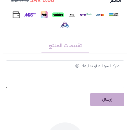
8.66 SAR
السعر
17.32 SAR
عطر القهوة المميز يترك بشرتك برائحة منعشة تدوم طويلاً.
تفاصيل كوزمو صنفرة القهوة للوجه والجسم
يحتوي على
مستخلص القهوة العربية
، ينشط البشرة ويزيل الشوائب.
حبيبات التقشير الطبيعية
، تقشر البشرة بلطف لتحسين ملمسها.
زيوت مغذية
، تساعد على ترطيب البشرة بعمق ومنع جفافها.
فيتامين E
، يعمل كمضاد للأكسدة لحماية البشرة من العوامل الضارة.
تقييمات المنتج
مناسب للوجه والجسم
، يقدم عناية متكاملة لجميع مناطق البشرة.
كيفية الاستخدام
على بشرة مببلة ضعي كمية من المقشر على الوجه والجسم.
دلكي برفق بحركات دائرية، مع التركيز على المناطق الجافة والخشنة.
اشطفي جيدًا بالماء الفاتر وجففي بشرتك بلطف.
استخدميه 2-3 مرات في الأسبوع للحصول على بشرة ناعمة ومتجددة.
إرسال
تحذيرات
المنتج للاستخدام الخارجي فقط.
تجنبي ملامسة المنتج للعينين.
في حالة حدوث تهيج، توقفي عن الاستخدام واستشيري طبيب الجلدية.