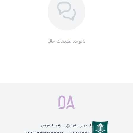
حجم العبوة
500 مل
خاتمة جذابة
دللي بشرتك مع
مقشر الجسم
والوجه
كوزمو
بالقهوة العربية
لتستمتعي
ببشرة ناعمة، نقية، وحيوية. اطلبيه الآن من متجرنا دار الأميرات ليكون
جزءًا من روتينك للعناية بالبشرة اليوم!
لا توجد تقييمات حاليا
قد يفيدك أيضًا طلب:
مجموعة جلو وايت جلوتا بابايا تفتيح مكثف للبشرة من كوزمو , 5 قطع
لوشن للجسم بخلاصة فيتامين سي من كوزمو , 175 مل
كريم للجسم مرطب بالافوكادو من كوزمو , 300 مل
السجل التجاري
الرقم الضريبي
310218485500003
1010359452