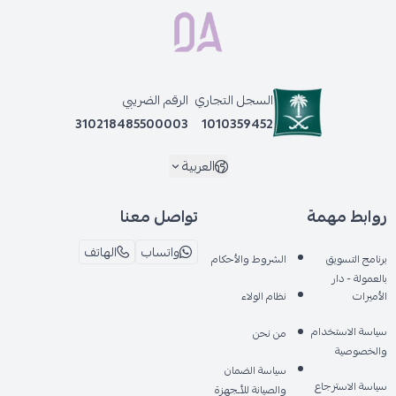
السجل التجاري
الرقم الضريبي
310218485500003
1010359452
العربية
روابط مهمة
تواصل معنا
واتساب
الهاتف
برنامج التسويق
الشروط والأحكام
بالعمولة - دار
الأميرات
نظام الولاء
سياسة الاستخدام
من نحن
والخصوصية
سياسة الضمان
سياسة الاسترجاع
والصيانة للأـجهزة