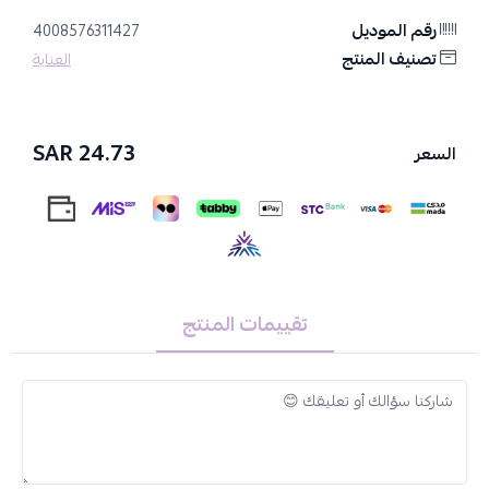
- مبرد قدم من الفولاذ المقاوم للصدأ من تيتانيا: مصنوع من مواد عالية
الجودة تضمن المتانة وطول العمر.
رقم الموديل
4008576311427
- لإزالة الجلد المتصلب: يزيل بفعالية الجلد الميت والمتشقق من
تصنيف المنتج
العناية
القدمين والكعبين، ليمنحك بشرة ناعمة وسلسة.
- لطيف على البشرة: تصميمه آمن على البشرة الحساسة، ولا يسبب أي
تهيج.
24.73 SAR
السعر
- مقشر فعال: يعمل كمقشر رائع لإزالة الجلد الخشن والمتشقق والميت
على الكعب.
- سهل الاستخدام: سهل الاستخدام في المنزل، للحصول على نتائج
احترافية في أي وقت.
مع مبرد القدم المصنوع من الستانلس ستيل من تيتانيا، ودّع مشكلة
تقييمات المنتج
خشونة القدمين والكعبين، واستمتع ببشرة ناعمة ونضرة بشكل دائم.